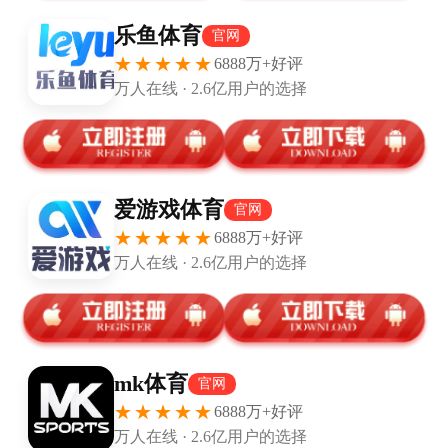
热身女一团不敌二团 单
队12人大名单初定！KD
双打均有失利暴露问题
利拉德领衔哈登退出
体坛周报全媒体记者 李婷 在
体坛周报全媒体记者 孔阳 距
山东威海举行的国乒奥运...
离东京奥运会开幕，只剩...
2026-03-17
5577
2026-03-17
5587
开云APP下载地址-前交
开云APP下载地址-裁
叉韧带完全断裂！博
判“帮忙”扳平 胖虎绝杀
主：郭艾伦将在北京大
巴西2比1哥伦比亚
3月14日讯 据博主@篮圈师弟
体坛周报全媒体记者小中报道
学第三医院进行手术
的消息，郭艾伦将在北京...
2014年世界杯1/4...
2026-03-17
1288
2026-03-17
1285