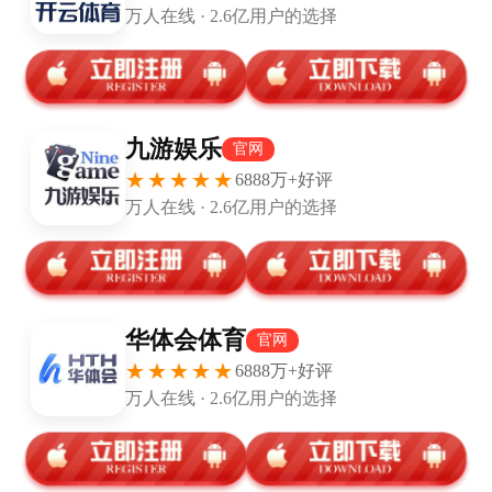
开云官方网站-海港满怀
开云体育APP官网-索博
遗憾亚冠一场游：大把
单季英超4次任意球破门
破门机会但把握不住
创红军纪录，距小贝英
体坛周报全媒体记者王晓瑞报
虎扑03月16日讯 在本轮英超
超纪录1球
道 0比1，曾经5次参加...
比赛中，索博斯洛伊为利...
2026-03-17
5590
2026-03-17
5573
开云体育APP官网-国乒
开云APP下载地址-梦之