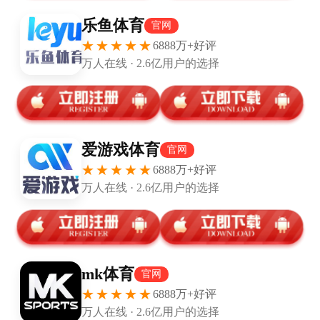
随后他补充道：“罗伯特·威廉姆斯也是同样的道理，不
过我猜测他会（比米切尔·罗宾逊）更便宜。”
米切尔·罗宾逊年薪1349万，本赛季结束后到期。
发布于：浙江
上一篇：
开云APP下载地址-
下一篇：
没有了
斯通斯哭成泪人！曼城10年
夺20冠，告别战乌龙助攻，
队友列队欢送
相关文章