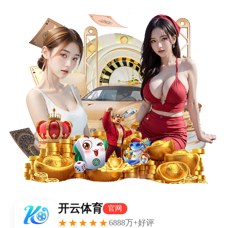
首页
英超
文章详情
开云体育平台在哪里注册-西蒙尼：
今天我们看似放弃了比赛，但其实
一直在努力争取进球
xiaoqiao
英超
2026-05-12
5802 次阅读
联赛主场对阵塞尔塔，马竞以0-1负于对手，主帅西蒙
尼在赛后采访中点评了球队的表现。