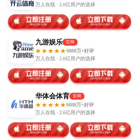
以下是赛后快速采访的内容。
感受
我们没能把握住我们创造的机会去杀死比赛，他们在机
会面前更果断，训练有素，我们没有效率。
输球的原因
缺少效率，这种情况每场比赛都有可能出现。